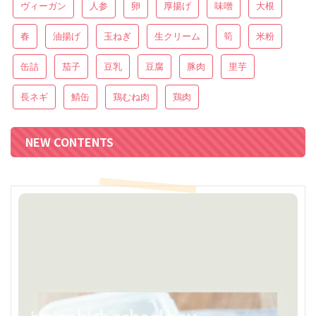
ヴィーガン
人参
卵
厚揚げ
味噌
大根
春
油揚げ
玉ねぎ
生クリーム
筍
米粉
缶詰
茄子
豆乳
豆腐
豚肉
里芋
長ネギ
鯖缶
鶏むね肉
鶏肉
NEW CONTENTS