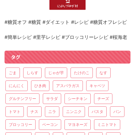
#糖質オフ #糖質 #ダイエット #レシピ #糖質オフレシピ
#簡単レシピ #里芋レシピ #ブロッコリーレシピ #桜海老
タグ
ごま
しらす
じゃが芋
たけのこ
なす
にんにく
ひき肉
アスパラガス
キャベツ
グルテンフリー
サラダ
シーチキン
チーズ
トマト
ナス
ニラ
ニンニク
パスタ
パン
ブロッコリー
ベーコン
マヨネーズ
ミニトマト