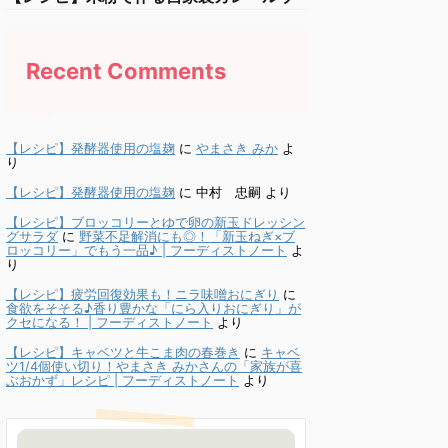
Recent Comments
【レシピ】発酵器使用の塩麹
に
やまさき みか
よ
り
【レシピ】発酵器使用の塩麹
に
中村 忠嗣
より
【レシピ】ブロッコリーとゆで卵の新玉ドレッシン
グサラダ
に
野菜不足解消にも◎！「新玉ねぎ×ブ
ロッコリー」でもう一品♪ | フーディストノート
よ
り
【レシピ】疲労回復効果も！ニラ味噌おにぎり
に
食欲をそそる♪香り豊かな「にら入りおにぎり」が
クセになる！ | フーディストノート
より
【レシピ】キャベツと牛こま肉の春巻き
に
キャベ
ツ1/4個使い切り！やまさき みかさんの「家族が喜
ぶおかず」レシピ | フーディストノート
より