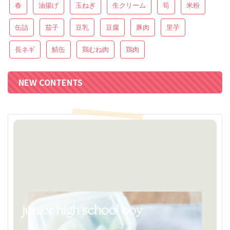
春
油揚げ
玉ねぎ
生クリーム
筍
米粉
缶詰
茄子
豆乳
豆腐
豚肉
里芋
長ネギ
鯖缶
鶏むね肉
鶏肉
NEW CONTENTS