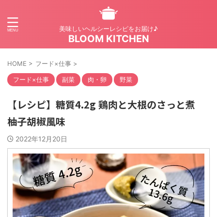
美味しいヘルシーレシピをお届け♪
BLOOM KITCHEN
HOME
>
フード×仕事
>
フード×仕事
副菜
肉・卵
野菜
【レシピ】糖質4.2g 鶏肉と大根のさっと煮
柚子胡椒風味
2022年12月20日