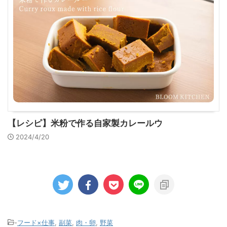
【レシピ】米粉で作る自家製カレールウ
2024/4/20
-
フード×仕事
,
副菜
,
肉・卵
,
野菜