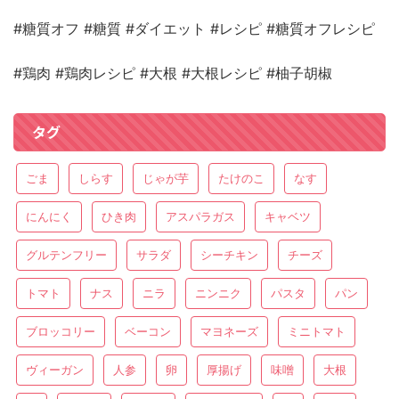
#糖質オフ #糖質 #ダイエット #レシピ #糖質オフレシピ
#鶏肉 #鶏肉レシピ #大根 #大根レシピ #柚子胡椒
タグ
ごま
しらす
じゃが芋
たけのこ
なす
にんにく
ひき肉
アスパラガス
キャベツ
グルテンフリー
サラダ
シーチキン
チーズ
トマト
ナス
ニラ
ニンニク
パスタ
パン
ブロッコリー
ベーコン
マヨネーズ
ミニトマト
ヴィーガン
人参
卵
厚揚げ
味噌
大根