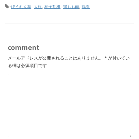
-
ほうれん草
,
大根
,
柚子胡椒
,
鶏もも肉
,
鶏肉
comment
メールアドレスが公開されることはありません。
*
が付いてい
る欄は必須項目です