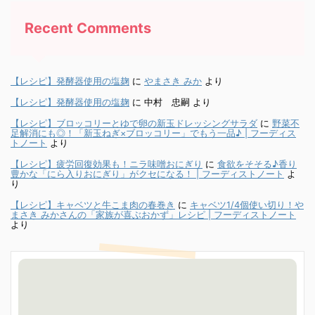
Recent Comments
【レシピ】発酵器使用の塩麹
に
やまさき みか
より
【レシピ】発酵器使用の塩麹
に
中村 忠嗣
より
【レシピ】ブロッコリーとゆで卵の新玉ドレッシングサラダ
に
野菜不
足解消にも◎！「新玉ねぎ×ブロッコリー」でもう一品♪ | フーディス
トノート
より
【レシピ】疲労回復効果も！ニラ味噌おにぎり
に
食欲をそそる♪香り
豊かな「にら入りおにぎり」がクセになる！ | フーディストノート
よ
り
【レシピ】キャベツと牛こま肉の春巻き
に
キャベツ1/4個使い切り！や
まさき みかさんの「家族が喜ぶおかず」レシピ | フーディストノート
より