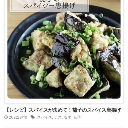
【レシピ】スパイスが決めて！茄子のスパイス唐揚げ
2022/8/10
スパイス
,
ナス
,
なす
,
茄子