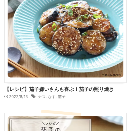
【レシピ】茄子嫌いさんも喜ぶ！茄子の照り焼き
2022/8/13
ナス
,
なす
,
茄子