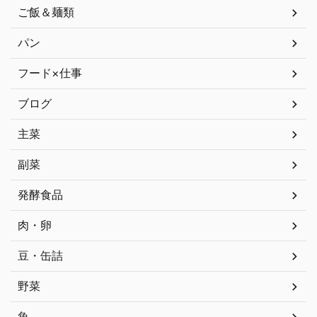
ご飯＆麺類
パン
フード×仕事
ブログ
主菜
副菜
発酵食品
肉・卵
豆・缶詰
野菜
魚