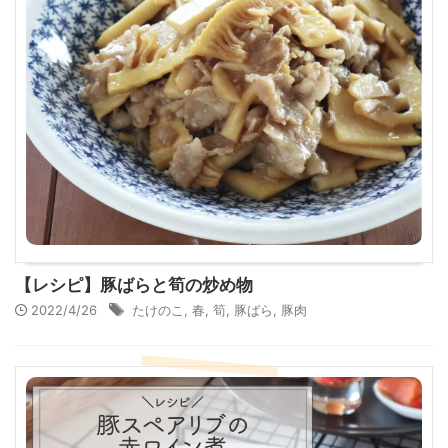
【レシピ】豚ばらと筍の炒め物
2022/4/26
たけのこ
,
春
,
筍
,
豚ばら
,
豚肉