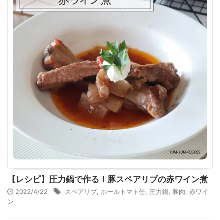
【レシピ】圧力鍋で作る！豚スペアリブの赤ワイン煮
2022/4/22
スペアリブ
,
ホールトマト缶
,
圧力鍋
,
豚肉
,
赤ワイ
ン