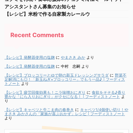
アシスタントさん募集のお知らせ
【レシピ】米粉で作る自家製カレールウ
Recent Comments
【レシピ】発酵器使用の塩麹
に
やまさき みか
より
【レシピ】発酵器使用の塩麹
に
中村 忠嗣
より
【レシピ】ブロッコリーとゆで卵の新玉ドレッシングサラダ
に
野菜不
足解消にも◎！「新玉ねぎ×ブロッコリー」でもう一品♪ | フーディス
トノート
より
【レシピ】疲労回復効果も！ニラ味噌おにぎり
に
食欲をそそる♪香り
豊かな「にら入りおにぎり」がクセになる！ | フーディストノート
よ
り
【レシピ】キャベツと牛こま肉の春巻き
に
キャベツ1/4個使い切り！や
まさき みかさんの「家族が喜ぶおかず」レシピ | フーディストノート
より