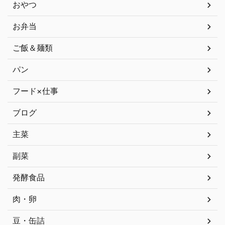
おやつ
お弁当
ご飯＆麺類
パン
フード×仕事
ブログ
主菜
副菜
発酵食品
肉・卵
豆・缶詰