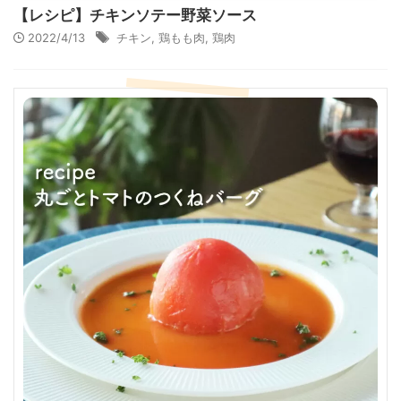
【レシピ】チキンソテー野菜ソース
2022/4/13
チキン
,
鶏もも肉
,
鶏肉