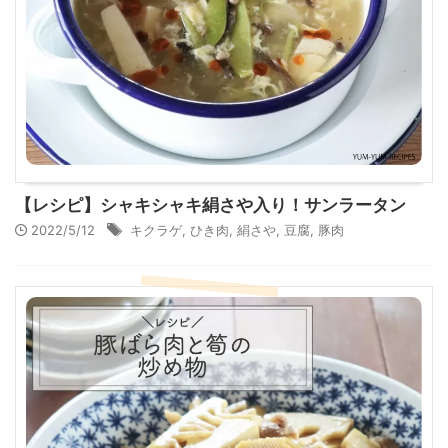
【レシピ】シャキシャキ絹さや入り！サンラータン
2022/5/12
キクラゲ
,
ひき肉
,
絹さや
,
豆腐
,
豚肉