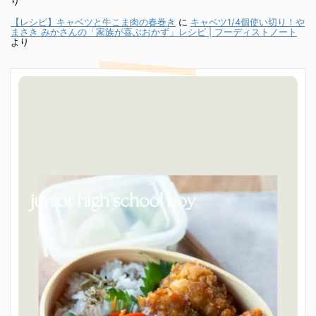
り
【レシピ】キャベツと牛こま肉の春巻き
に
キャベツ1/4個使い切り！や
まさき みかさんの「家族が喜ぶおかず」レシピ | フーディストノート
より