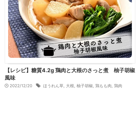
【レシピ】糖質4.2g 鶏肉と大根のさっと煮 柚子胡椒
風味
2022/12/20
ほうれん草
,
大根
,
柚子胡椒
,
鶏もも肉
,
鶏肉