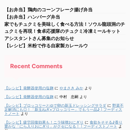
【お弁当】鶏肉のコーンフレーク揚げ弁当
【お弁当】ハンバーグ弁当
家でもチュクミを美味しく食べる方法！ソウル龍頭洞のチ
ュクミを再現！食卓応援隊のチュクミ冷凍ミールキット
アシスタントさん募集のお知らせ
【レシピ】米粉で作る自家製カレールウ
Recent Comments
【レシピ】発酵器使用の塩麹
に
やまさき みか
より
【レシピ】発酵器使用の塩麹
に
中村 忠嗣
より
【レシピ】ブロッコリーとゆで卵の新玉ドレッシングサラダ
に
野菜不
足解消にも◎！「新玉ねぎ×ブロッコリー」でもう一品♪ | フーディス
トノート
より
【レシピ】疲労回復効果も！ニラ味噌おにぎり
に
食欲をそそる♪香り
豊かな「にら入りおにぎり」がクセになる！ | フーディストノート
よ