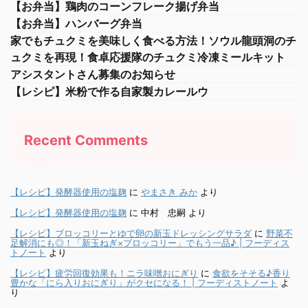
【お弁当】鶏肉のコーンフレーク揚げ弁当
【お弁当】ハンバーグ弁当
家でもチュクミを美味しく食べる方法！ソウル龍頭洞のチ
ュクミを再現！食卓応援隊のチュクミ冷凍ミールキット
アシスタントさん募集のお知らせ
【レシピ】米粉で作る自家製カレールウ
Recent Comments
【レシピ】発酵器使用の塩麹
に
やまさき みか
より
【レシピ】発酵器使用の塩麹
に
中村 忠嗣
より
【レシピ】ブロッコリーとゆで卵の新玉ドレッシングサラダ
に
野菜不
足解消にも◎！「新玉ねぎ×ブロッコリー」でもう一品♪ | フーディス
トノート
より
【レシピ】疲労回復効果も！ニラ味噌おにぎり
に
食欲をそそる♪香り
豊かな「にら入りおにぎり」がクセになる！ | フーディストノート
よ
り