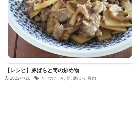
【レシピ】豚ばらと筍の炒め物
2022/4/26
たけのこ
,
春
,
筍
,
豚ばら
,
豚肉