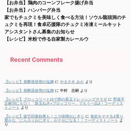
【お弁当】鶏肉のコーンフレーク揚げ弁当
【お弁当】ハンバーグ弁当
家でもチュクミを美味しく食べる方法！ソウル龍頭洞のチ
ュクミを再現！食卓応援隊のチュクミ冷凍ミールキット
アシスタントさん募集のお知らせ
【レシピ】米粉で作る自家製カレールウ
Recent Comments
【レシピ】発酵器使用の塩麹
に
やまさき みか
より
【レシピ】発酵器使用の塩麹
に
中村 忠嗣
より
【レシピ】ブロッコリーとゆで卵の新玉ドレッシングサラダ
に
野菜不
足解消にも◎！「新玉ねぎ×ブロッコリー」でもう一品♪ | フーディス
トノート
より
【レシピ】疲労回復効果も！ニラ味噌おにぎり
に
食欲をそそる♪香り
豊かな「にら入りおにぎり」がクセになる！ | フーディストノート
よ
り